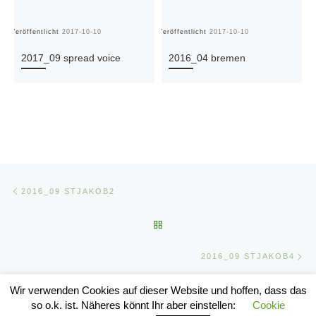
Veröffentlicht
2017-10-10
Veröffentlicht
2017-10-10
Ve
2017_09 spread voice
2016_04 bremen
Beitragsnavigation
Vorheriger Beitrag
2016_09 STJAKOB2
ZURÜCK ZUR BEITRAGSLIST
Nä
2016_09 STJAKOB4
Wir verwenden Cookies auf dieser Website und hoffen, dass das
so o.k. ist. Näheres könnt Ihr aber einstellen:
Cookie
© 2026
stylogram
–
Alle Rechte vorbehalten