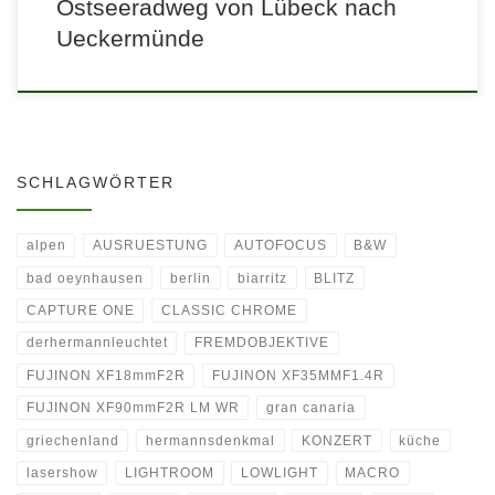
Ostseeradweg von Lübeck nach
Ueckermünde
SCHLAGWÖRTER
alpen
AUSRUESTUNG
AUTOFOCUS
B&W
bad oeynhausen
berlin
biarritz
BLITZ
CAPTURE ONE
CLASSIC CHROME
derhermannleuchtet
FREMDOBJEKTIVE
FUJINON XF18mmF2R
FUJINON XF35MMF1.4R
FUJINON XF90mmF2R LM WR
gran canaria
griechenland
hermannsdenkmal
KONZERT
küche
lasershow
LIGHTROOM
LOWLIGHT
MACRO