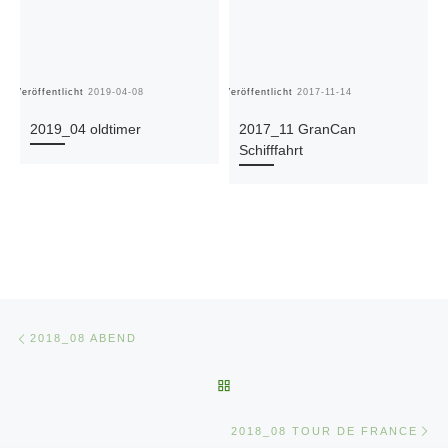
Veröffentlicht
2019-04-08
Veröffentlicht
2017-11-14
Ve
2019_04 oldtimer
2017_11 GranCan
Schifffahrt
Beitragsnavigation
Vorheriger Beitrag
2018_08 ABEND
ZURÜCK ZUR BEITRAGSLIST
Nä
2018_08 TOUR DE FRANCE