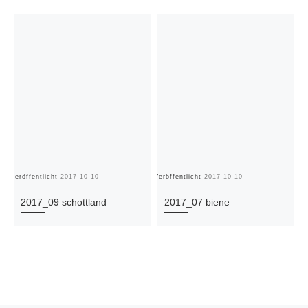
Veröffentlicht
2017-10-10
Veröffentlicht
2017-10-10
Ve
2017_09 schottland
2017_07 biene