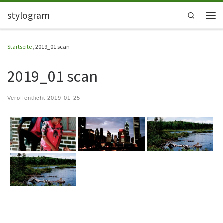
stylogram
Zum Inhalt springen
Search
Men
Startseite
,
2019_01 scan
2019_01 scan
Veröffentlicht
2019-01-25