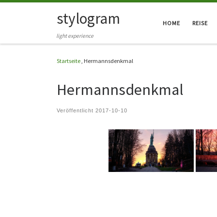
stylogram
Zum Inhalt springen
HOME
REISE
light experience
Startseite
,
Hermannsdenkmal
Hermannsdenkmal
Veröffentlicht
2017-10-10