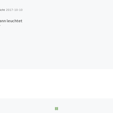
licht
2017-10-10
nn leuchtet
ZURÜCK ZUR BEITRAGSLIST