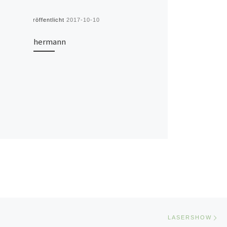
Veröffentlicht
2017-10-10
hermann
Nä
E
LASERSHOW