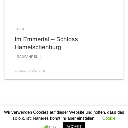
REISE
Im Emmertal – Schloss
Hämelschenburg
RADFAHREN
Veröffentlicht
2020-07-11
Wir verwenden Cookies auf dieser Website und hoffen, dass das
so o.k. ist. Näheres könnt Ihr aber einstellen:
Cookie
© 2026
stylogram
–
Alle Rechte vorbehalten
settings
ACCEPT
Entworfen mit
Customizr Pro