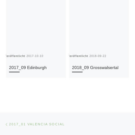
Veröffentlicht
2017-10-10
Veröffentlicht
2018-09-22
Ve
2017_09 Edinburgh
2018_09 Grosswalsertal
Beitragsnavigation
Vorheriger Beitrag
2017_01 VALENCIA SOCIAL