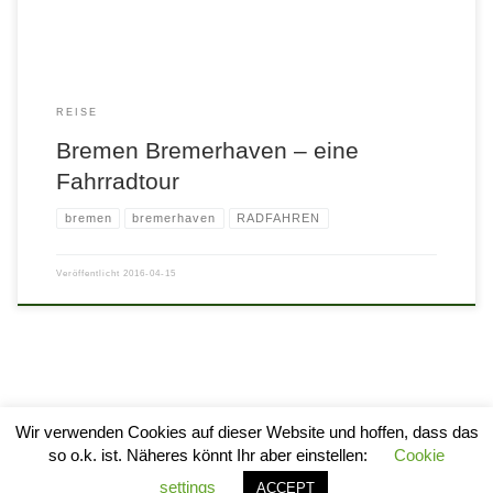
REISE
Bremen Bremerhaven – eine
Fahrradtour
bremen
bremerhaven
RADFAHREN
Veröffentlicht
2016-04-15
Wir verwenden Cookies auf dieser Website und hoffen, dass das
so o.k. ist. Näheres könnt Ihr aber einstellen:
Cookie
© 2026
stylogram
–
Alle Rechte vorbehalten
settings
ACCEPT
Entworfen mit
Customizr Pro