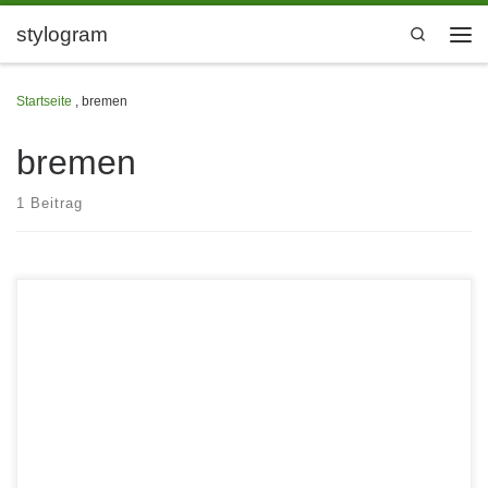
Zum Inhalt springen
stylogram
Search
Men
Startseite
,
bremen
bremen
1 Beitrag