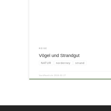
REISE
Vögel und Strandgut
NATUR
norderney
strand
Veröffentlicht
2019-02-27