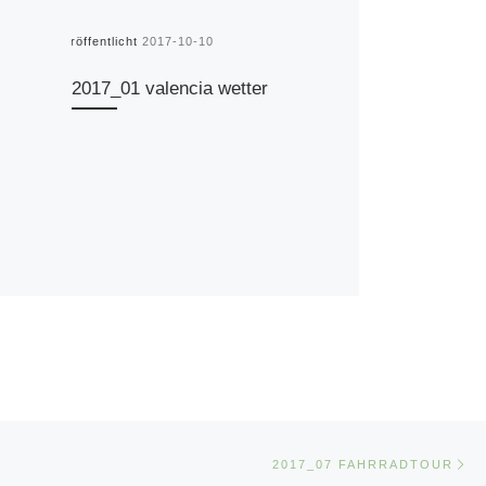
Veröffentlicht
2017-10-10
2017_01 valencia wetter
Nä
E
2017_07 FAHRRADTOUR