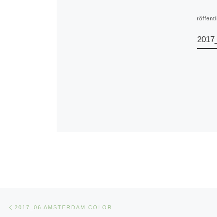
Veröffent
2017
Beitragsnavigation
Vorheriger Beitrag
2017_06 AMSTERDAM COLOR