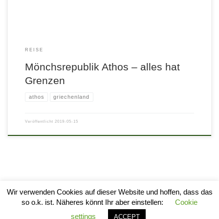
REISE
Mönchsrepublik Athos – alles hat
Grenzen
athos
griechenland
Veröffentlicht
2019-05-15
Wir verwenden Cookies auf dieser Website und hoffen, dass das
so o.k. ist. Näheres könnt Ihr aber einstellen:
Cookie
© 2026
stylogram
–
Alle Rechte vorbehalten
settings
ACCEPT
Entworfen mit
Customizr Pro