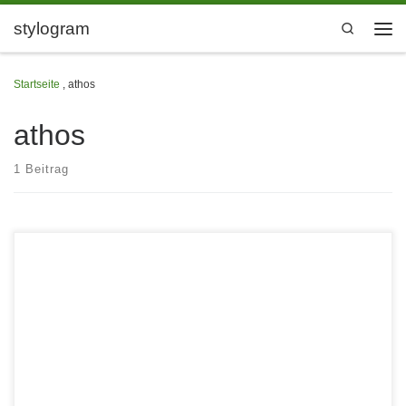
Zum Inhalt springen
stylogram
Search
Men
Startseite
,
athos
athos
1 Beitrag