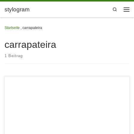
Zum Inhalt springen
stylogram
Search
Men
Startseite
,
carrapateira
carrapateira
1 Beitrag