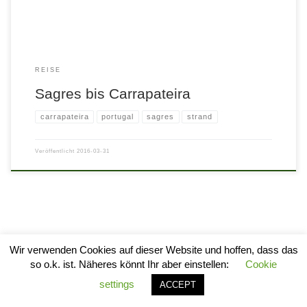
REISE
Sagres bis Carrapateira
carrapateira
portugal
sagres
strand
Veröffentlicht
2016-03-31
Wir verwenden Cookies auf dieser Website und hoffen, dass das
so o.k. ist. Näheres könnt Ihr aber einstellen:
Cookie
© 2026
stylogram
–
Alle Rechte vorbehalten
settings
ACCEPT
Entworfen mit
Customizr Pro