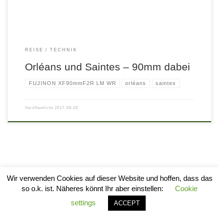
REISE
TECHNIK
Orléans und Saintes – 90mm dabei
FUJINON XF90mmF2R LM WR
orléans
saintes
Veröffentlicht
2017-09-02
Wir verwenden Cookies auf dieser Website und hoffen, dass das
so o.k. ist. Näheres könnt Ihr aber einstellen:
Cookie
© 2026
stylogram
–
Alle Rechte vorbehalten
settings
ACCEPT
Entworfen mit
Customizr Pro