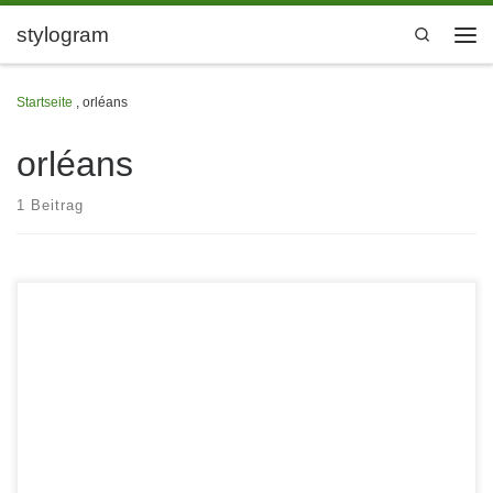
Zum Inhalt springen
stylogram
Search
Men
Startseite
,
orléans
orléans
1 Beitrag