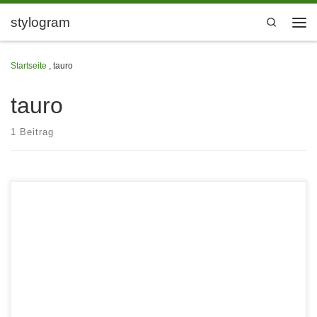
Zum Inhalt springen
stylogram
Search
Men
Startseite
,
tauro
tauro
1 Beitrag