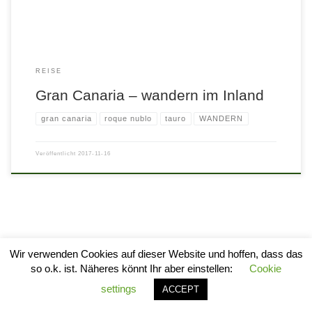
REISE
Gran Canaria – wandern im Inland
gran canaria
roque nublo
tauro
WANDERN
Veröffentlicht
2017-11-16
Wir verwenden Cookies auf dieser Website und hoffen, dass das
so o.k. ist. Näheres könnt Ihr aber einstellen:
Cookie
© 2026
stylogram
–
Alle Rechte vorbehalten
settings
ACCEPT
Entworfen mit
Customizr Pro