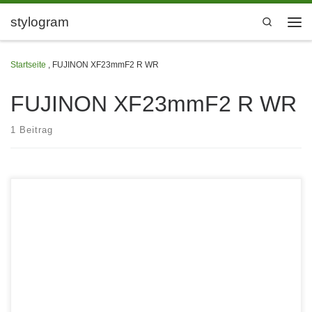
Zum Inhalt springen
stylogram
Search
Men
Startseite
,
FUJINON XF23mmF2 R WR
FUJINON XF23mmF2 R WR
1 Beitrag