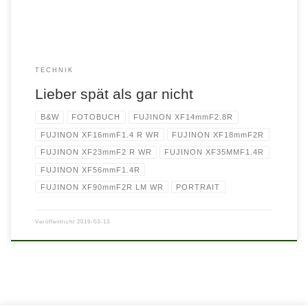
TECHNIK
Lieber spät als gar nicht
B&W
FOTOBUCH
FUJINON XF14mmF2.8R
FUJINON XF16mmF1.4 R WR
FUJINON XF18mmF2R
FUJINON XF23mmF2 R WR
FUJINON XF35MMF1.4R
FUJINON XF56mmF1.4R
FUJINON XF90mmF2R LM WR
PORTRAIT
Veröffentlicht
2019-03-13