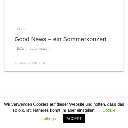
EVENT
Good News – ein Sommerkonzert
B&W
good news
Veröffentlicht
2019-07-12
Wir verwenden Cookies auf dieser Website und hoffen, dass das
so o.k. ist. Näheres könnt Ihr aber einstellen:
Cookie
© 2026
stylogram
–
Alle Rechte vorbehalten
settings
ACCEPT
Entworfen mit
Customizr Pro