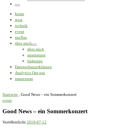
Suche
…
Menü
home
reise
technik
event
nurXso
über mich
über mich
ausrüstung
linktipps
Datenschutzerklärung
Analytics Opt-out
impressum
Startseite
,
Good News – ein Sommerkonzert
event
Good News – ein Sommerkonzert
Veröffentlicht
2019-07-12