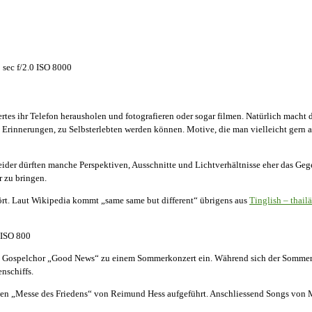
sec f/2.0 ISO 8000
tes ihr Telefon herausholen und fotografieren oder sogar filmen. Natürlich macht 
 Erinnerungen, zu Selbsterlebten werden können. Motive, die man vielleicht gern a
ider dürften manche Perspektiven, Ausschnitte und Lichtverhältnisse eher das Gege
r zu bringen.
stört. Laut Wikipedia kommt „same same but different“ übrigens aus
Tinglish – thail
 ISO 800
m Gospelchor „Good News“ zu einem Sommerkonzert ein. Während sich der Sommer 
nschiffs.
en „Messe des Friedens“ von Reimund Hess aufgeführt. Anschliessend Songs von Mi