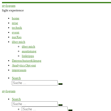
Zum
stylogram
Inhalt
light experience
springen
home
reise
technik
event
nurXso
über mich
über mich
ausrüstung
linktipps
Datenschutzerklärung
Analytics Opt-out
impressum
Search
Suche
Suche
…
stylogram
Search
Suche
Suche
Suche
…