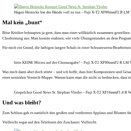
Hagen Heinicke hat die Hände voll zu tun – Fuji X-T2 XF90mmF2 R LM 
Mal kein „bunt“
Böse Kritiker behaupten ja gern, dass man einer willkürlich zusammen gestellte
Chorleistung aus. Man konnte erahnen, wie viele Übungsstunden an dem Program
Für mich ein Grund, die farbigen langen Schals in einer Schwarzweiss-Bearbeitung 
bitte KEINE Micros auf der Chorausgabe! – Fuji X-T2 XF90mmF2 R LM W
Was mich dann aber doch störte – und ich hoffe, dass hier Komponisten und Ges
einer neutralen Versteck-Mappe. Warum kann man die nicht so bedrucken, dass sie
Gospelchor Good News St. Stephan Vlotho – Fuji X-T2 XF16mmF1.4 R W
Und was bleibt?
Zum Schluss gab es natürlich den großen und verdienten Applaus und Blumen für
Vielleicht sogar auf den Telefonen der Zuschauer. Vielleicht.