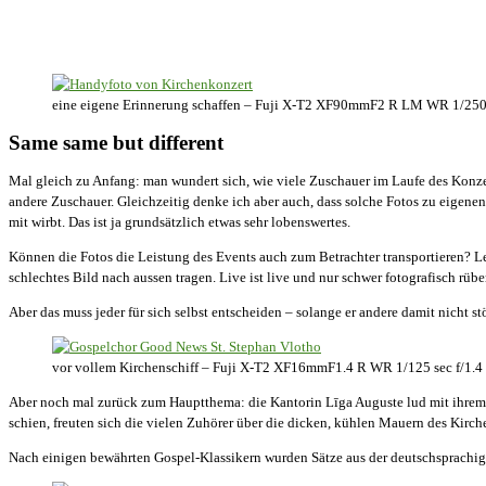
eine eigene Erinnerung schaffen – Fuji X-T2 XF90mmF2 R LM WR 1/250 
Same same but different
Mal gleich zu Anfang: man wundert sich, wie viele Zuschauer im Laufe des Konzer
andere Zuschauer. Gleichzeitig denke ich aber auch, dass solche Fotos zu eigenen
mit wirbt. Das ist ja grundsätzlich etwas sehr lobenswertes.
Können die Fotos die Leistung des Events auch zum Betrachter transportieren? Le
schlechtes Bild nach aussen tragen. Live ist live und nur schwer fotografisch rübe
Aber das muss jeder für sich selbst entscheiden – solange er andere damit nicht 
vor vollem Kirchenschiff – Fuji X-T2 XF16mmF1.4 R WR 1/125 sec f/1.4
Aber noch mal zurück zum Hauptthema: die Kantorin Līga Auguste lud mit ihre
schien, freuten sich die vielen Zuhörer über die dicken, kühlen Mauern des Kirche
Nach einigen bewährten Gospel-Klassikern wurden Sätze aus der deutschsprachig