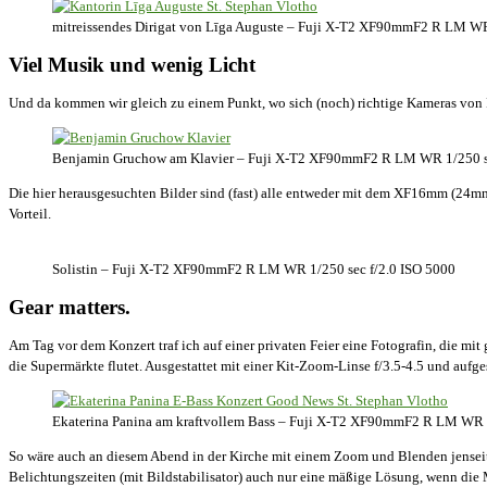
mitreissendes Dirigat von Līga Auguste – Fuji X-T2 XF90mmF2 R LM WR
Viel Musik und wenig Licht
Und da kommen wir gleich zu einem Punkt, wo sich (noch) richtige Kameras von F
Benjamin Gruchow am Klavier – Fuji X-T2 XF90mmF2 R LM WR 1/250 se
Die hier herausgesuchten Bilder sind (fast) alle entweder mit dem XF16mm (24m
Vorteil.
Solistin – Fuji X-T2 XF90mmF2 R LM WR 1/250 sec f/2.0 ISO 5000
Gear matters.
Am Tag vor dem Konzert traf ich auf einer privaten Feier eine Fotografin, die m
die Supermärkte flutet. Ausgestattet mit einer Kit-Zoom-Linse f/3.5-4.5 und auf
Ekaterina Panina am kraftvollem Bass – Fuji X-T2 XF90mmF2 R LM WR 1
So wäre auch an diesem Abend in der Kirche mit einem Zoom und Blenden jenseit
Belichtungszeiten (mit Bildstabilisator) auch nur eine mäßige Lösung, wenn die