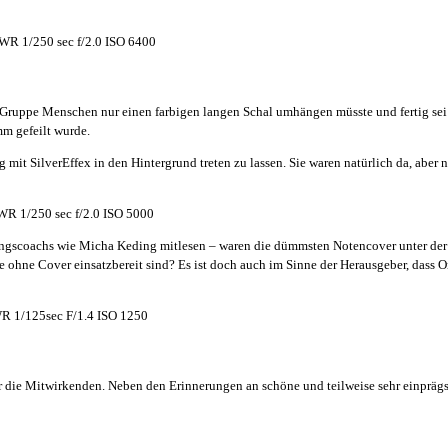
WR 1/250 sec f/2.0 ISO 6400
n Gruppe Menschen nur einen farbigen langen Schal umhängen müsste und fertig sei
m gefeilt wurde.
mit SilverEffex in den Hintergrund treten zu lassen. Sie waren natürlich da, aber n
R 1/250 sec f/2.0 ISO 5000
angscoachs wie Micha Keding mitlesen – waren die dümmsten Notencover unter der 
 ohne Cover einsatzbereit sind? Es ist doch auch im Sinne der Herausgeber, dass O
R 1/125sec F/1.4 ISO 1250
 die Mitwirkenden. Neben den Erinnerungen an schöne und teilweise sehr einprägs