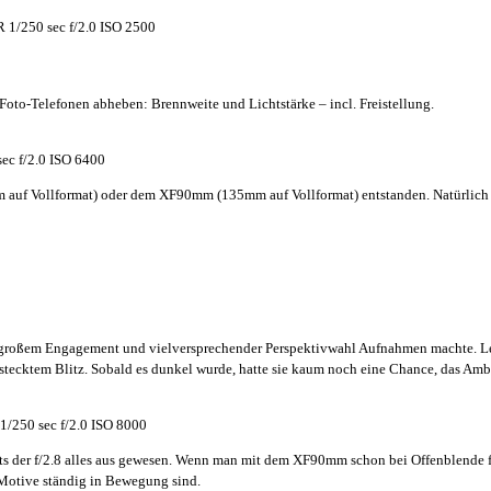
 1/250 sec f/2.0 ISO 2500
oto-Telefonen abheben: Brennweite und Lichtstärke – incl. Freistellung.
c f/2.0 ISO 6400
m auf Vollformat) oder dem XF90mm (135mm auf Vollformat) entstanden. Natürlich h
it großem Engagement und vielversprechender Perspektivwahl Aufnahmen machte. Lei
gestecktem Blitz. Sobald es dunkel wurde, hatte sie kaum noch eine Chance, das Am
/250 sec f/2.0 ISO 8000
s der f/2.8 alles aus gewesen. Wenn man mit dem XF90mm schon bei Offenblende f/2
 Motive ständig in Bewegung sind.