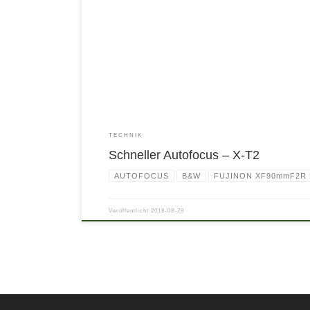
TECHNIK
Schneller Autofocus – X-T2
AUTOFOCUS
B&W
FUJINON XF90mmF2R
Veröffentlicht
2018-08-28