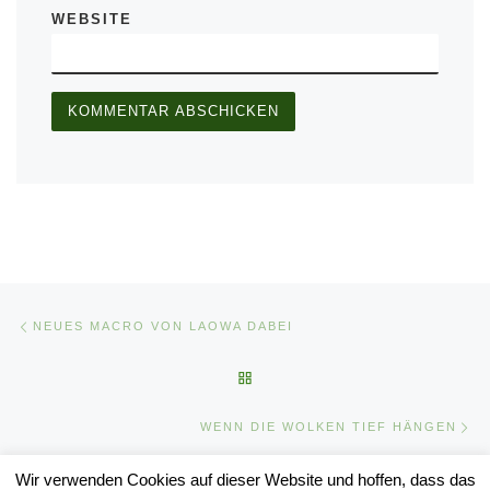
WEBSITE
Beitragsnavigation
Vorheriger Beitrag
NEUES MACRO VON LAOWA DABEI
ZURÜCK ZUR BEITRAGSLIST
Nä
WENN DIE WOLKEN TIEF HÄNGEN
Wir verwenden Cookies auf dieser Website und hoffen, dass das