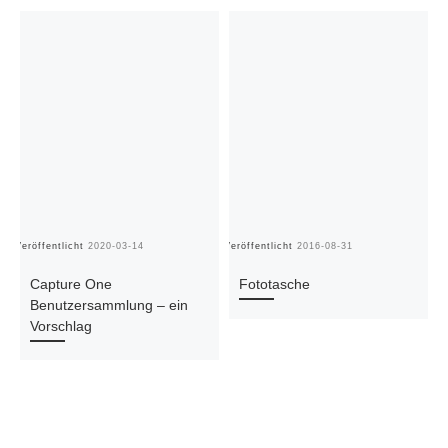
Veröffentlicht
2020-03-14
Veröffentlicht
2016-08-31
Ve
Capture One
Fototasche
Benutzersammlung – ein
Vorschlag