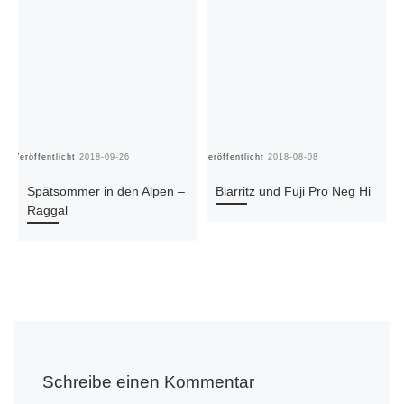
Veröffentlicht
2018-09-26
Veröffentlicht
2018-08-08
Ve
Spätsommer in den Alpen –
Biarritz und Fuji Pro Neg Hi
Raggal
Schreibe einen Kommentar