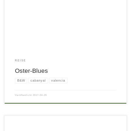
REISE
Oster-Blues
B&W
cabanyal
valencia
Veröffentlicht
2017-04-26