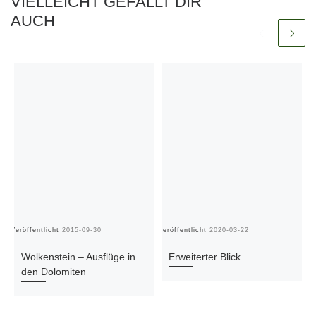
VIELLEICHT GEFÄLLT DIR
AUCH
Veröffentlicht
2015-09-30
Veröffentlicht
2020-03-22
Ve
Wolkenstein – Ausflüge in
Erweiterter Blick
den Dolomiten