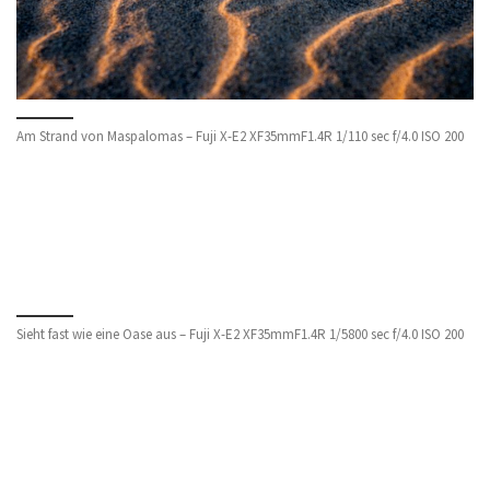
Am Strand von Maspalomas – Fuji X-E2 XF35mmF1.4R 1/110 sec f/4.0 ISO 200
Sieht fast wie eine Oase aus – Fuji X-E2 XF35mmF1.4R 1/5800 sec f/4.0 ISO 200