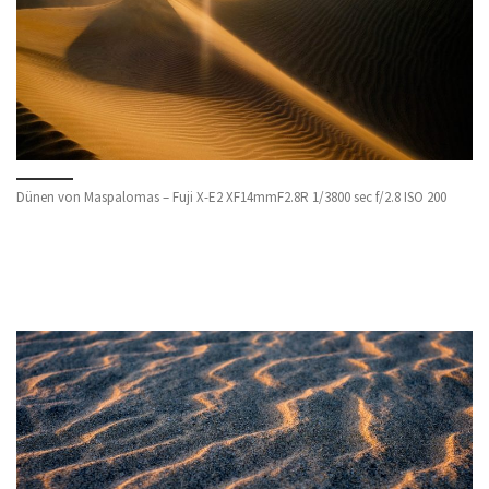
Dünen von Maspalomas – Fuji X-E2 XF14mmF2.8R 1/3800 sec f/2.8 ISO 200