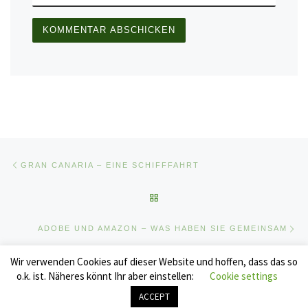
Beitragsnavigation
Vorheriger Beitrag
GRAN CANARIA – EINE SCHIFFFAHRT
ZURÜCK ZUR BEITRAGSLIST
Nä
ADOBE UND AMAZON – WAS HABEN SIE GEMEINSAM
Wir verwenden Cookies auf dieser Website und hoffen, dass das so
o.k. ist. Näheres könnt Ihr aber einstellen:
Cookie settings
© 2026
stylogram
–
Alle Rechte vorbehalten
ACCEPT
Entworfen mit
Customizr Pro