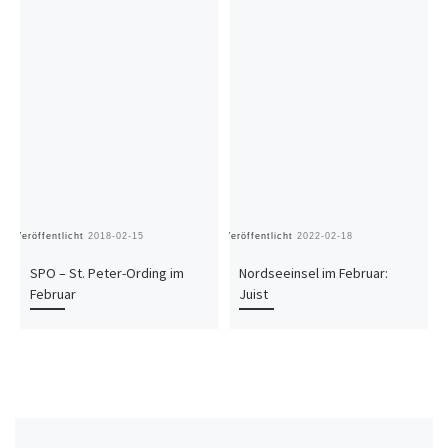
Veröffentlicht
2018-02-15
Veröffentlicht
2022-02-18
Ve
SPO – St. Peter-Ording im
Nordseeinsel im Februar:
Februar
Juist