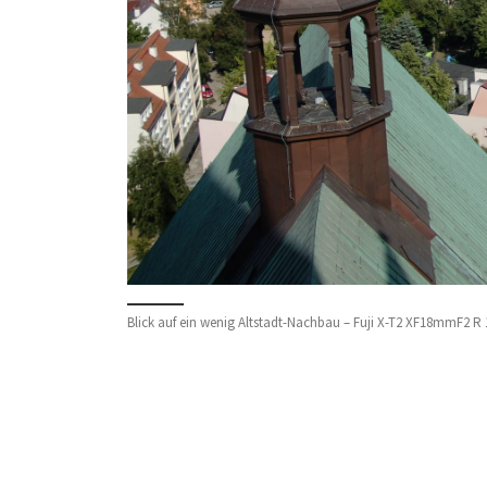
Blick auf ein wenig Altstadt-Nachbau – Fuji X-T2 XF18mmF2 R 1