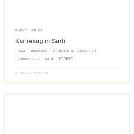
EVENT
REISE
Karfreitag in Sartí
B&W
chalkidiki
FUJINON XF35MMF1.4R
griechenland
sarti
STREET
Veröffentlicht
2019-04-30