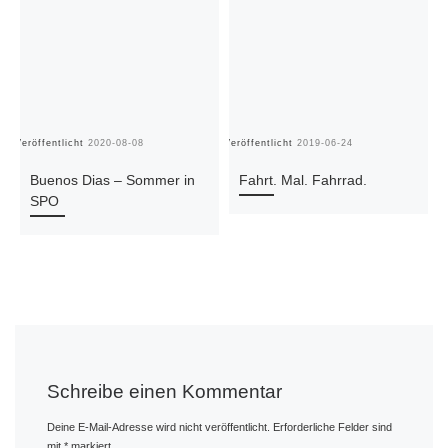
Veröffentlicht
2020-08-08
Veröffentlicht
2019-06-24
Ve
Buenos Dias – Sommer in
Fahrt. Mal. Fahrrad.
SPO
Schreibe einen Kommentar
Deine E-Mail-Adresse wird nicht veröffentlicht.
Erforderliche Felder sind
mit
*
markiert