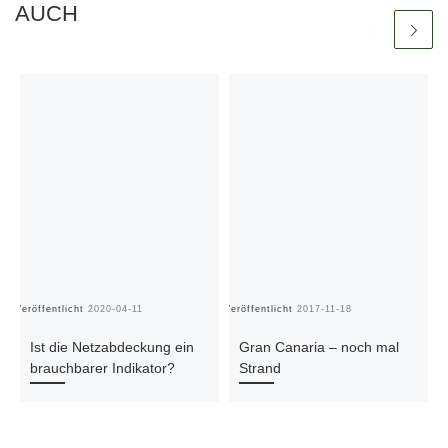
AUCH
Veröffentlicht
2020-04-11
Veröffentlicht
2017-11-18
Ve
Ist die Netzabdeckung ein
Gran Canaria – noch mal
brauchbarer Indikator?
Strand