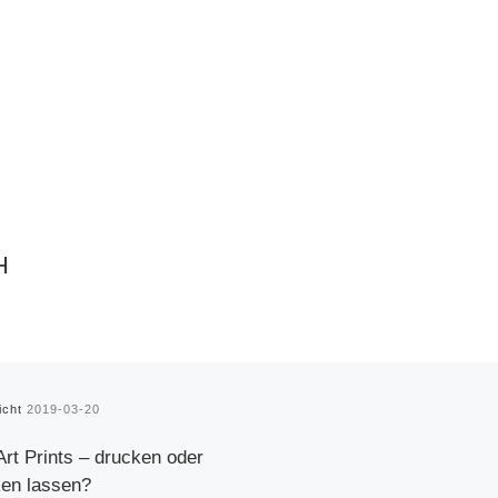
H
licht
2019-03-20
Art Prints – drucken oder
en lassen?