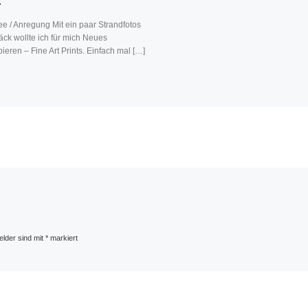
ee / Anregung Mit ein paar Strandfotos
ck wollte ich für mich Neues
ieren – Fine Art Prints. Einfach mal […]
elder sind mit
*
markiert