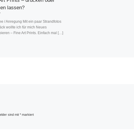
Art Prints – drucken oder
en lassen?
ee / Anregung Mit ein paar Strandfotos
ck wollte ich für mich Neues
ieren – Fine Art Prints. Einfach mal […]
elder sind mit
*
markiert