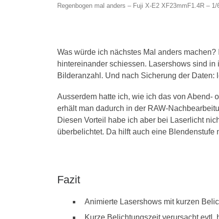
Regenbogen mal anders – Fuji X-E2 XF23mmF1.4R – 1/6
Was würde ich nächstes Mal anders machen? Ic
hintereinander schiessen. Lasershows sind in i
Bilderanzahl. Und nach Sicherung der Daten: l
Ausserdem hatte ich, wie ich das von Abend- 
erhält man dadurch in der RAW-Nachbearbeitun
Diesen Vorteil habe ich aber bei Laserlicht n
überbelichtet. Da hilft auch eine Blendenstufe n
Fazit
Animierte Lasershows mit kurzen Beli
Kurze Belichtungszeit verursacht evtl.