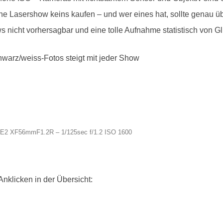
r eine Lasershow keins kaufen – und wer eines hat, sollte gena
 nicht vorhersagbar und eine tolle Aufnahme statistisch von 
hwarz/weiss-Fotos steigt mit jeder Show
 X-E2 XF56mmF1.2R – 1/125sec f/1.2 ISO 1600
nklicken in der Übersicht: