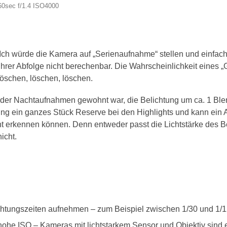
0sec f/1.4 ISO4000
h würde die Kamera auf „Serienaufnahme“ stellen und einfach b
hrer Abfolge nicht berechenbar. Die Wahrscheinlichkeit eines „
öschen, löschen, löschen.
oder Nachtaufnahmen gewohnt war, die Belichtung um ca. 1 Blen
g ein ganzes Stück Reserve bei den Highlights und kann ein A
icht erkennen können. Denn entweder passt die Lichtstärke des
icht.
chtungszeiten aufnehmen – zum Beispiel zwischen 1/30 und 1/1
 hohe ISO – Kameras mit lichtstarkem Sensor und Objektiv sind 