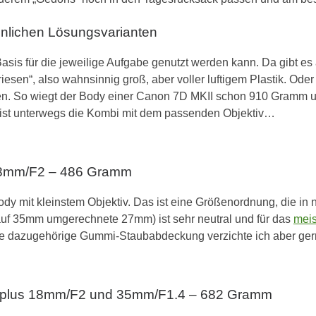
önlichen Lösungsvarianten
 Basis für die jeweilige Aufgabe genutzt werden kann. Da gibt e
riesen“, also wahnsinnig groß, aber voller luftigem Plastik. Oder
en. So wiegt der Body einer Canon 7D MKII schon 910 Gramm u
 ist unterwegs die Kombi mit dem passenden Objektiv…
 18mm/F2 – 486 Gramm
ody mit kleinstem Objektiv. Das ist eine Größenordnung, die 
(auf 35mm umgerechnete 27mm) ist sehr neutral und für das
meis
 die dazugehörige Gummi-Staubabdeckung verzichte ich aber gern
E2 plus 18mm/F2 und 35mm/F1.4 – 682 Gramm