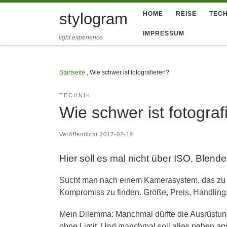
Zum Inhalt springen
stylogram
HOME
REISE
TECH
IMPRESSUM
light experience
Startseite
,
Wie schwer ist fotografieren?
TECHNIK
Wie schwer ist fotograf
Veröffentlicht
2017-02-19
Hier soll es mal nicht über ISO, Blen
Sucht man nach einem Kamerasystem, das zu d
Kompromiss zu finden. Größe, Preis, Handling, 
Mein Dilemma: Manchmal dürfte die Ausrüstung
ohne Limit. Und manchmal soll alles neben a