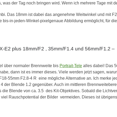
, was der Tag noch bringen wird. Wenn ich mehrere Tage mit d
bi. Das 18mm ist dabei das angenehme Weitwinkel und mit F2 au
he bis-in-jeden-Winkel-pixelgenaue Abbildung ermöglicht, für d
uji X-E2 plus 18mm/F2 , 35mm/F1.4 und 56mm/F1.2 –
el über normaler Brennweite bis
Portrait-Tele
alles dabei! Das 5
habe, dann ist es immer dieses. Viele werden jetzt sagen, warum 
18-55mm F2.8-4 R eine mögliche Alternative an. Ich merke jedoch
 der Blende 1.2 gegenüber. Auch im mittleren Brennweitebereic
s die Blende von ca. 3.5 des Kit-Objektives. Sobald die Lichtv
 viel Rauschpotential der Bilder vermeiden. Dieses ist übrige