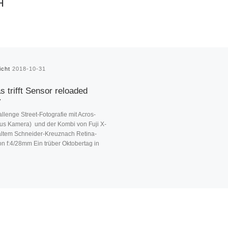
H
licht
2018-10-31
as trifft Sensor reloaded
llenge Street-Fotografie mit Acros-
us Kamera) und der Kombi von Fuji X-
altem Schneider-Kreuznach Retina-
n f:4/28mm Ein trüber Oktobertag in