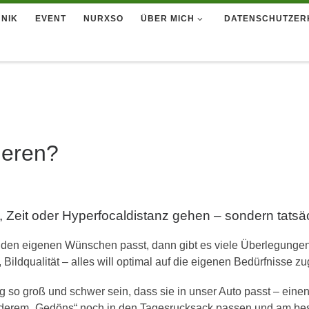
NIK
EVENT
NURXSO
ÜBER MICH
DATENSCHUTZER
ieren?
de, Zeit oder Hyperfocaldistanz gehen – sondern tat
en eigenen Wünschen passt, dann gibt es viele Überlegungen.
Bildqualität – alles will optimal auf die eigenen Bedürfnisse z
 so groß und schwer sein, dass sie in unser Auto passt – eine
nderem „Gedöns“ noch in den Tagesrucksack passen und am bes