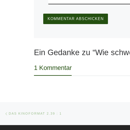
Ein Gedanke zu “Wie schwer
1 Kommentar
Beitragsnavigation
Vorheriger Beitrag
DAS KINOFORMAT 2.39 : 1