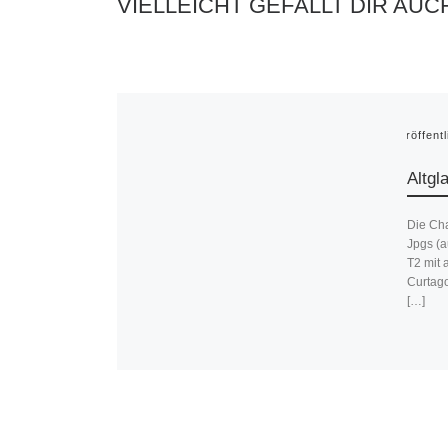
VIELLEICHT GEFÄLLT DIR AUC
Veröffent
Altgl
Die Cha
Jpgs (a
T2 mit 
Curtago
[…]