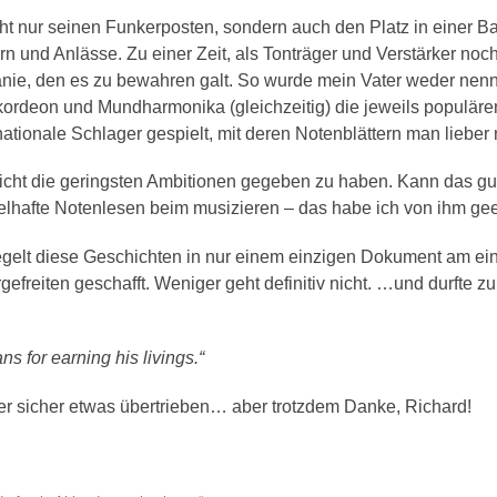
t nur seinen Funkerposten, sondern auch den Platz in einer B
rn und Anlässe. Zu einer Zeit, als Tonträger und Verstärker noch
ie, den es zu bewahren galt. So wurde mein Vater weder nenne
rdeon und Mundharmonika (gleichzeitig) die jeweils populären
ationale Schlager gespielt, mit deren Notenblättern man lieber 
icht die geringsten Ambitionen gegeben zu haben. Kann das gut
elhafte Notenlesen beim musizieren – das habe ich von ihm gee
lt diese Geschichten in nur einem einzigen Dokument am eindr
efreiten geschafft. Weniger geht definitiv nicht. …und durfte
s for earning his livings.“
er sicher etwas übertrieben… aber trotzdem Danke, Richard!