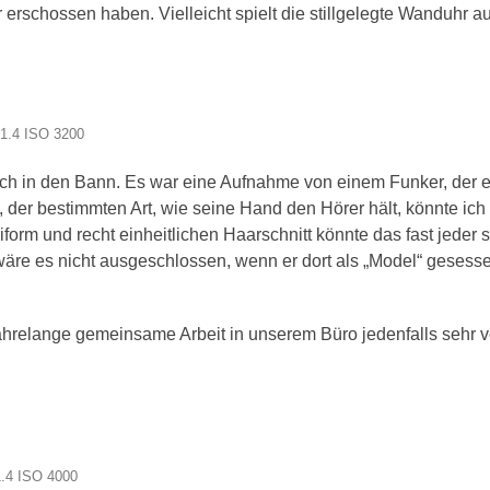
r erschossen haben. Vielleicht spielt die stillgelegte Wanduhr 
/1.4 ISO 3200
ch in den Bann. Es war eine Aufnahme von einem Funker, der ein
er bestimmten Art, wie seine Hand den Hörer hält, könnte ich f
form und recht einheitlichen Haarschnitt könnte das fast jeder s
re es nicht ausgeschlossen, wenn er dort als „Model“ gesessen 
relange gemeinsame Arbeit in unserem Büro jedenfalls sehr ver
1.4 ISO 4000