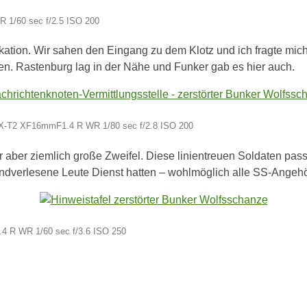
 1/60 sec f/2.5 ISO 200
tion. Wir sahen den Eingang zu dem Klotz und ich fragte mich, 
n. Rastenburg lag in der Nähe und Funker gab es hier auch.
ji X-T2 XF16mmF1.4 R WR 1/80 sec f/2.8 ISO 200
ir aber ziemlich große Zweifel. Diese linientreuen Soldaten pas
 handverlesene Leute Dienst hatten – wohlmöglich alle SS-Angehö
1.4 R WR 1/60 sec f/3.6 ISO 250